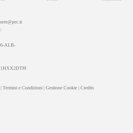
sere@pec.it
:
1
96-ALB-
A1HXX2DTI9
|
Termini e Condizioni
|
Gestione Cookie
|
Credits