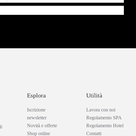
Esplora
Utilità
Iscrizione
Lavora con noi
newsletter
Regolamento SPA
Novità e offerte
Regolamento Hotel
i
Shop online
Contatti