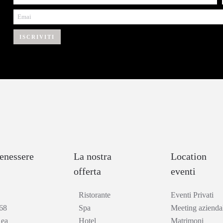
ISCRIVITI
enessere
La nostra
Location
offerta
eventi
Ristorante
Eventi Privati
68
Spa
Meeting aziendal
Rea
Hotel
Matrimoni