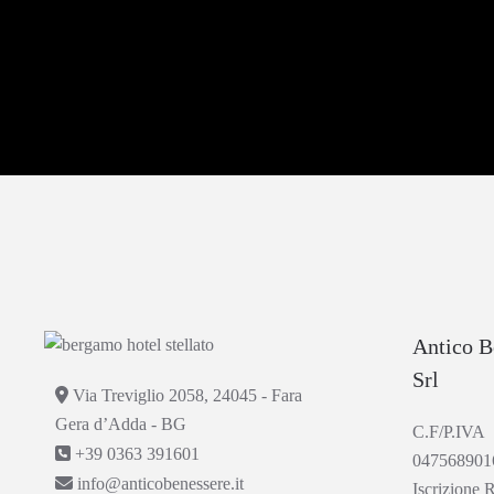
Antico B
Srl
Via Treviglio 2058, 24045 - Fara
Gera d’Adda - BG
C.F/P.IVA
+39 0363 391601
047568901
info@anticobenessere.it
Iscrizione 