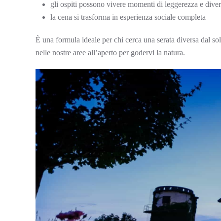
gli ospiti possono vivere momenti di leggerezza e dive
la cena si trasforma in esperienza sociale completa
È una formula ideale per chi cerca una serata diversa dal soli
nelle nostre aree all’aperto per godervi la natura.