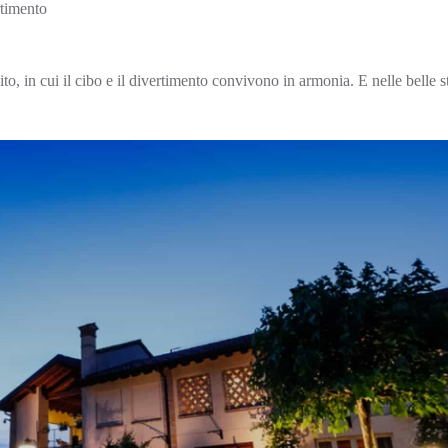
rtimento
to, in cui il cibo e il divertimento convivono in armonia. E nelle belle s