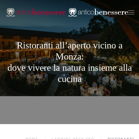
Passa
al
contenuto
principale
Ristoranti all’aperto vicino a
Monza:
dove vivere la natura insieme alla
cucina