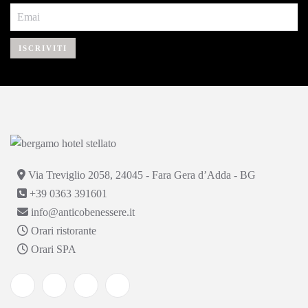
ISCRIVITI
Via Treviglio 2058, 24045 - Fara Gera d’Adda - BG
+39 0363 391601
info@anticobenessere.it
Orari ristorante
Orari SPA